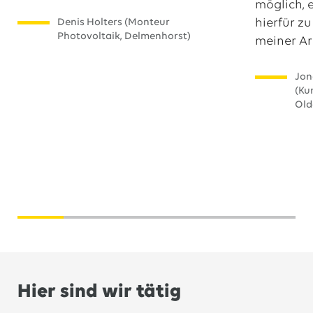
möglich, 
hierfür zu
Denis Holters (Monteur
Photovoltaik, Delmenhorst)
meiner Ar
Jon
(Ku
Old
Hier sind wir tätig