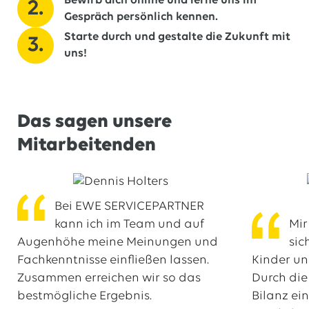
Bewirb dich online und lerne uns im
Gespräch persönlich kennen.
Starte durch und gestalte die Zukunft mit
uns!
Das sagen unsere
Mitarbeitenden
Bei EWE SERVICEPARTNER
kann ich im Team und auf
Mir
Augenhöhe meine Meinungen und
sic
Fachkenntnisse einfließen lassen.
Kinder un
Zusammen erreichen wir so das
Durch die
bestmögliche Ergebnis.
Bilanz ei