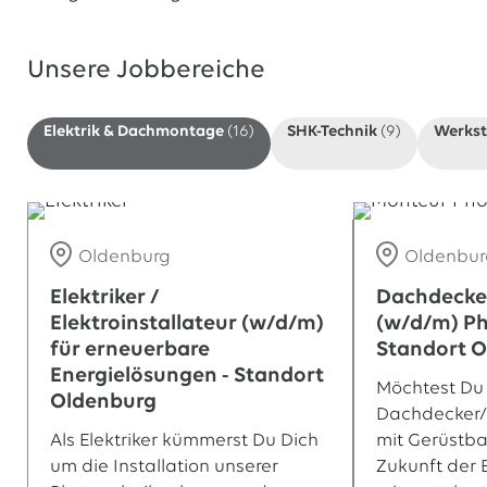
Unsere Jobbereiche
Elektrik & Dachmontage
(16)
SHK-Technik
(9)
Werkst
Oldenburg
Oldenbur
Elektriker /
Dachdecke
Elektroinstallateur (w/d/m)
(w/d/m) Ph
für erneuerbare
Standort 
Energielösungen - Standort
Möchtest Du 
Oldenburg
Dachdecker/
Als Elektriker kümmerst Du Dich
mit Gerüstba
um die Installation unserer
Zukunft der 