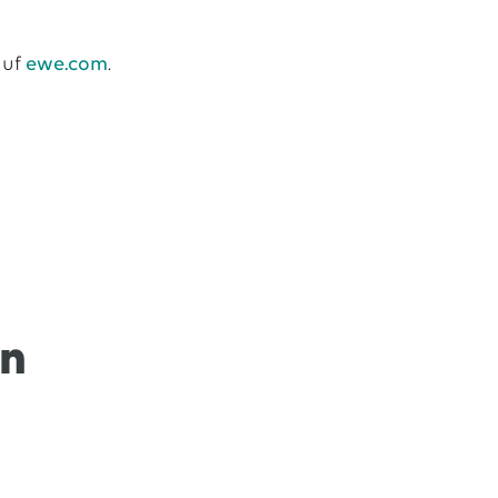
auf
ewe.com
.
en