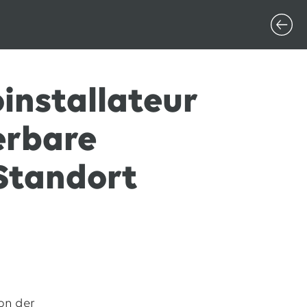
oinstallateur
erbare
 Standort
on der